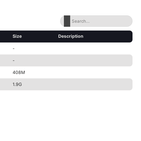
Size
Description
-
-
408M
1.9G